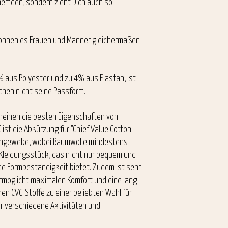
hemden, sondern zieht Dich auch so
 können es Frauen und Männer gleichermaßen
 aus Polyester und zu 4% aus Elastan, ist
chen nicht seine Passform.
ereinen die besten Eigenschaften von
ist die Abkürzung für "Chief Value Cotton"
schgewebe, wobei Baumwolle mindestens
 Kleidungsstück, das nicht nur bequem und
e Formbeständigkeit bietet. Zudem ist sehr
ermöglicht maximalen Komfort und eine lang
en CVC-Stoffe zu einer beliebten Wahl für
 für verschiedene Aktivitäten und