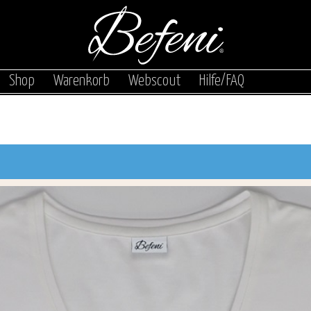
|
|
|
|
Shop
Warenkorb
Webscout
Hilfe/FAQ