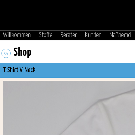
|
|
|
|
Willkommen
Stoffe
Berater
Kunden
Maßhemd
Shop
T-Shirt V-Neck