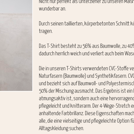
Nicht nur perfekt als Unterzieher zu unseren Maß
wunderbar an.
Durch seinen taillierten, körperbetonten Schnitt
tragen.
Das T-Shirt besteht zu 56% aus Baumwolle, zu 40%
dadurch herrlich weich und verliert auch beim Was
Die in unseren T-Shirts verwendeten CVC-Stoffe v
Naturfasern (Baumwolle) und Synthetikfasern. CVC 
und bezieht sich auf Baumwoll- und Polyestermi
50% der Mischung ausmacht. Das Ergebnis ist ein
atmungsaktiv ist, sondern auch eine hervorragend
pflegeleicht und knitterarm. Der 4-Wege-Stretch 
anhaltende Farbbrillanz. Diese Eigenschaften mach
alle, die eine vielseitige und pflegeleichte Option
Alltagskleidung suchen.