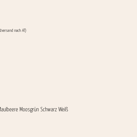
ktversand nach AT)
Maulbeere
Moosgrün
Schwarz
Weiß